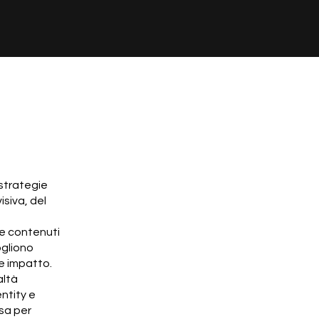
 strategie
siva, del
re contenuti
ogliono
te impatto.
altà
entity e
rsa per