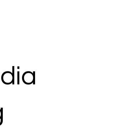
dia
g