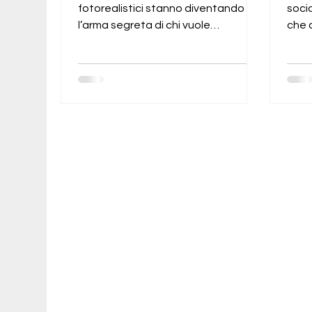
Scoprilo Subito.
fotorealistici stanno diventando
socia
l’arma segreta di chi vuole
che c
emergere, aumentare
prob
l’engagement e convertire follower
in clienti reali.