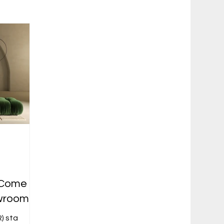
a
: Come
owroom a
) sta