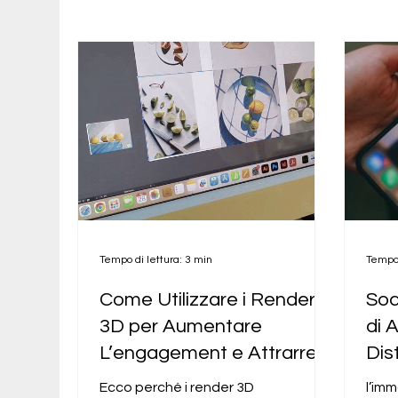
Tempo di lettura: 3 min
Tempo 
Come Utilizzare i Render
Soc
3D per Aumentare
di 
L’engagement e Attrarre
Dis
Clienti sui Social Media?
Con
Ecco perché i render 3D
l’imm