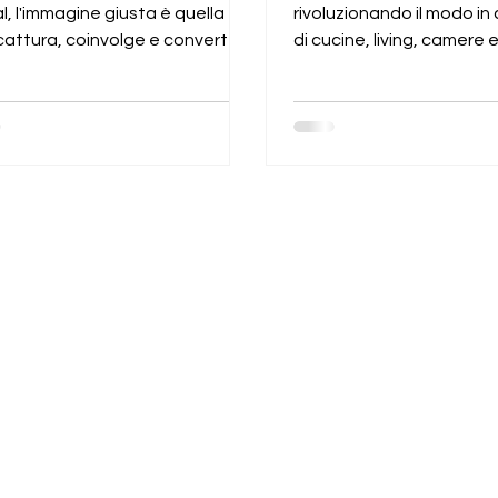
l, l'immagine giusta è quella
rivoluzionando il modo in 
attura, coinvolge e converte. Il
di cucine, living, camere 
lema?
complementi d’arredo p
vendono i loro prodotti.