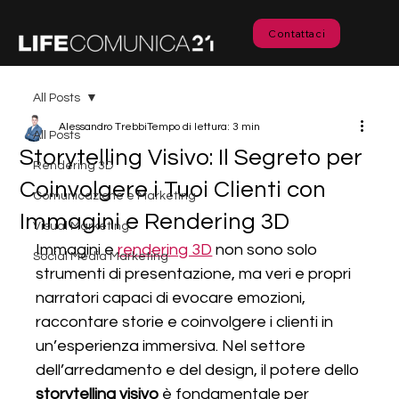
Contattaci
All Posts
Alessandro Trebbi
Tempo di lettura: 3 min
All Posts
Storytelling Visivo: Il Segreto per
Rendering 3D
Coinvolgere i Tuoi Clienti con
Comunicazione e Marketing
Immagini e Rendering 3D
Visual Marketing
Immagini e 
rendering 3D
 non sono solo 
Social Media Marketing
strumenti di presentazione, ma veri e propri 
narratori capaci di evocare emozioni, 
raccontare storie e coinvolgere i clienti in 
un’esperienza immersiva. Nel settore 
dell’arredamento e del design, il potere dello 
storytelling visivo
 è fondamentale per 