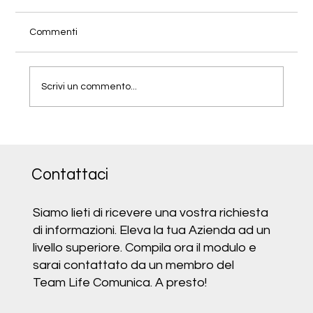
Commenti
Scrivi un commento...
Come Usare il Video Rendering 3D per
Presentare i Tuoi Prodotti di Design in
Modo Emozionale
Contattaci
Siamo lieti di ricevere una vostra richiesta
di informazioni. Eleva la tua Azienda ad un
livello superiore. Compila ora il modulo e
sarai contattato da un membro del
Team Life Comunica. A presto!