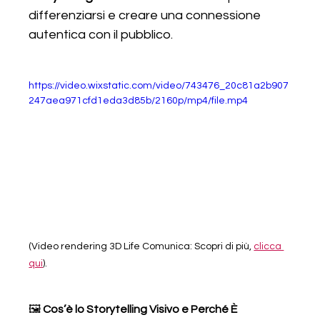
differenziarsi e creare una connessione 
autentica con il pubblico. 
https://video.wixstatic.com/video/743476_20c81a2b907
247aea971cfd1eda3d85b/2160p/mp4/file.mp4
(Video rendering 3D Life Comunica: Scopri di più, 
clicca 
qui
).
🖼 
Cos’è lo Storytelling Visivo e Perché È 