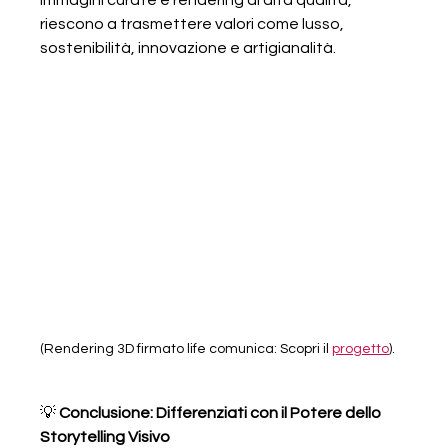
immagini curate e rendering di alta qualità, 
riescono a trasmettere valori come lusso, 
sostenibilità, innovazione e artigianalità.
(Rendering 3D firmato life comunica: Scopri il 
progetto
).
💡 
Conclusione: Differenziati con il Potere dello 
Storytelling Visivo