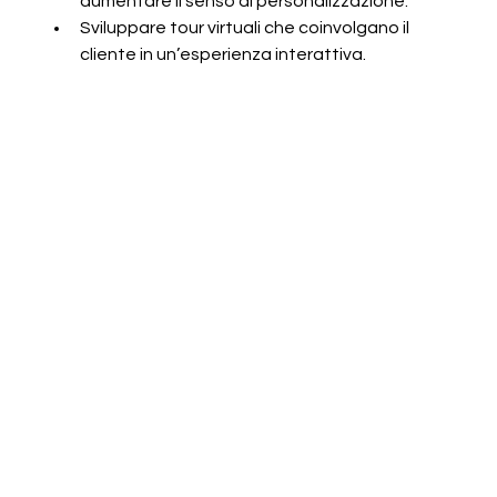
aumentare il senso di personalizzazione.
Sviluppare tour virtuali che coinvolgano il 
cliente in un’esperienza interattiva.